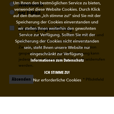
Um Ihnen den bestmöglichen Service zu bieten,
Telefonisch
verwendet diese Website Cookies. Durch Klick
per E-Mail
auf den Button „Ich stimme zu!” sind Sie mit der
Speicherung der Cookies einverstanden und
Einwilligungserklärung
wir stellen Ihnen weiterhin den gewohnten
Service zur Verfügung. Sollten Sie mit der
Ich habe die
Datenschutzerklärung
gelesen und
Speicherung der Cookies nicht einverstanden
akzeptiere, dass die erhobenen Daten zum
Zwecke der Betreuung und Kommunikation
sein, steht Ihnen unsere Website nur
gespeichert werden. Diese Einwilligung kann
eingeschränkt zur Verfügung.
jederzeit mit Wirkung für die Zukunft widerrufen
Informationen zum Datenschutz
werden.
ICH STIMME ZU!
Absenden
* Pflichtfeld
Nur erforderliche Cookies